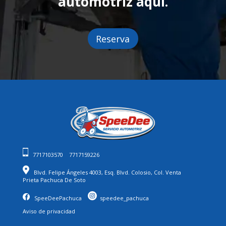
automotriz aquí.
Reserva
7717103570
7717159226
Blvd. Felipe Ángeles 4003, Esq. Blvd. Colosio, Col. Venta
Prieta Pachuca De Soto
SpeeDeePachuca
speedee_pachuca
Aviso de privacidad