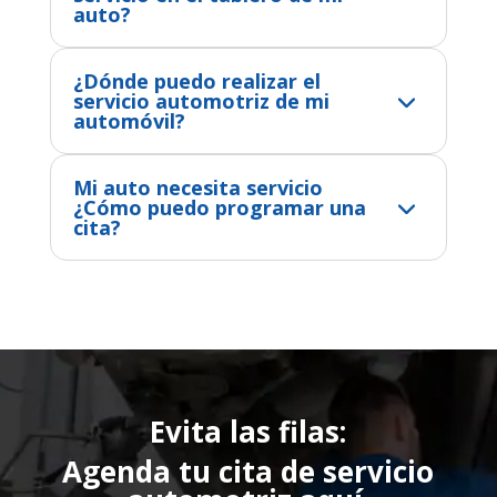
auto?
¿Dónde puedo realizar el
servicio automotriz de mi
automóvil?
Mi auto necesita servicio
¿Cómo puedo programar una
cita?
Evita las filas:
Agenda tu cita de servicio