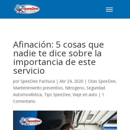
Afinación: 5 cosas que
nadie te dice sobre la
importancia de este
servicio
por
SpeeDee Pachuca
|
Abr 24, 2020
|
Citas SpeeDee
,
Mantenimiento preventivo
,
Nitrogeno
,
Seguridad
Automovilística
,
Tips SpeeDee
,
Viaje en auto
|
1
Comentario