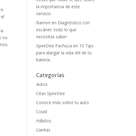
la importancia de este
re
servicio
 el
Ramon
en
Diagnóstico con
escáner: todo lo que
ra
.
necesitas saber
e no
imos
SpeeDee Pachuca
en
10 Tips
para alargar la vida útil de tu
batería.
Categorías
Autos
Citas SpeeDee
Conoce más sobre tu auto
Covid
Hábitos
Llantas