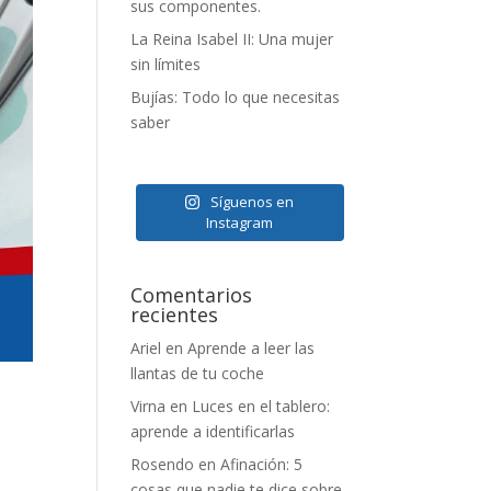
sus componentes.
La Reina Isabel II: Una mujer
sin límites
Bujías: Todo lo que necesitas
saber
Síguenos en
Instagram
Comentarios
recientes
Ariel
en
Aprende a leer las
llantas de tu coche
Virna
en
Luces en el tablero:
aprende a identificarlas
Rosendo
en
Afinación: 5
cosas que nadie te dice sobre