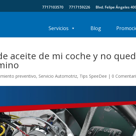
7717103570
7717159226
Blvd. Felipe Ángeles 40
Servicios
Blog
Promoci
 de aceite de mi coche y no que
amino
miento preventivo
,
Servicio Automotriz
,
Tips SpeeDee
|
0 Comentar