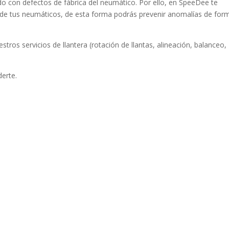
o con defectos de fábrica del neumático. Por ello, en SpeeDee te
e tus neumáticos, de esta forma podrás prevenir anomalías de for
stros servicios de llantera (rotación de llantas, alineación, balanceo,
erte.