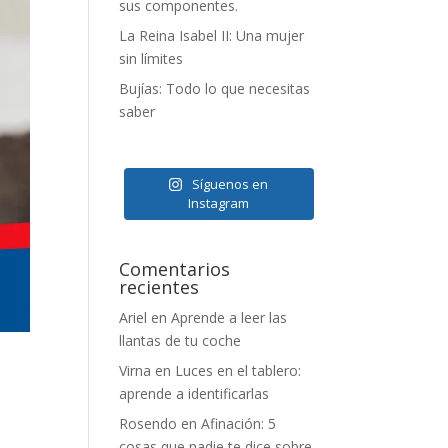
sus componentes.
La Reina Isabel II: Una mujer
sin límites
Bujías: Todo lo que necesitas
saber
Síguenos en
Instagram
Comentarios
recientes
Ariel
en
Aprende a leer las
llantas de tu coche
Virna
en
Luces en el tablero:
aprende a identificarlas
Rosendo
en
Afinación: 5
cosas que nadie te dice sobre