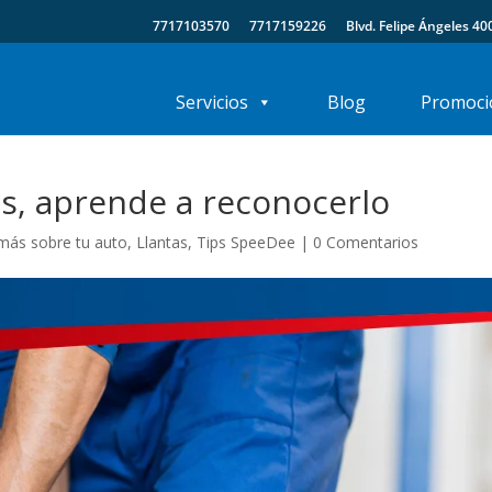
7717103570
7717159226
Blvd. Felipe Ángeles 40
Servicios
Blog
Promoci
as, aprende a reconocerlo
más sobre tu auto
,
Llantas
,
Tips SpeeDee
|
0 Comentarios