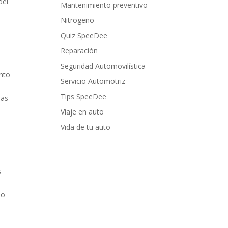
del
Mantenimiento preventivo
Nitrogeno
Quiz SpeeDee
Reparación
Seguridad Automovilística
ento
Servicio Automotriz
Tips SpeeDee
las
Viaje en auto
Vida de tu auto
s
so