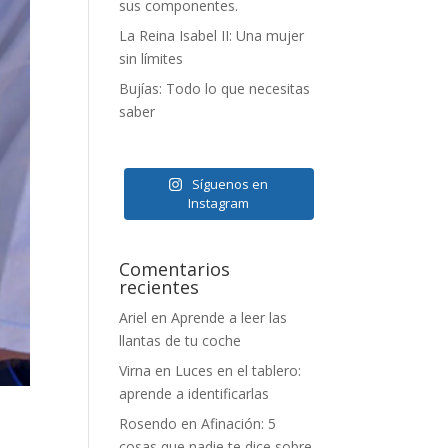
sus componentes.
La Reina Isabel II: Una mujer
sin límites
Bujías: Todo lo que necesitas
saber
Síguenos en
Instagram
Comentarios
recientes
Ariel
en
Aprende a leer las
llantas de tu coche
Virna
en
Luces en el tablero:
aprende a identificarlas
Rosendo
en
Afinación: 5
cosas que nadie te dice sobre