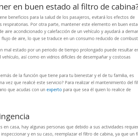
ner en buen estado al filtro de cabina
iene beneficios para la salud de los pasajeros, evitará los efectos de
vías respiratorias. Por otra parte, mantener este elemento en buen est
de aire acondicionado y calefacción de un vehículo y ayudará a dema
flujo de aire, lo que se traduce en un consumo reducido de combusti
na en mal estado por un periodo de tiempo prolongado puede resultar e
vehículo, así como en vidrios difíciles de desempañar y costosas
más de la función que tiene para tu bienestar y el de tu familia, es
 vez que realicé este servicio? Para realizar el mantenimiento del fil
sario que acudas con un
experto
para que sea él quien lo realice de
ingencia
 en casa, hay algunas personas que debido a sus actividades requie
nspeccionar y en su caso, reemplazar el filtro de cabina, ya que un fi