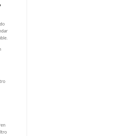
?
ado
ndar
ble.
n
tro
ren
ltro