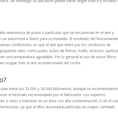
guantera. Sin embargo su ubicación puede variar según marca y modelo 
lla retenedora de polvo o partículas que se encuentran en el aire y
 un automóvil a diario para su traslado. El resultado del funcionami
nas condiciones, es que el aire que entre por los conductos de
 pequeñas tales como polen, polvo de frenos, hollín, insectos, partícu
 una temperatura agradable. Por lo general el uso de estos filtros
en ocupar más el aire acondicionado del coche.
tro?
scilan entre los
25,000 y 50,000
kilómetros. Aunque te recomendamo
cer el intervalo recomendado por el fabricante. Los expertos
 si vives o transitas en un área con alta contaminación. O en el ca
terracerías, ya que el filtro acumulará partículas en mayor cantidad.