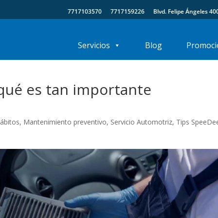
7717103570
7717159226
Blvd. Felipe Ángeles 40
Servicios
Blog
Promoci
 qué es tan importante
ábitos
,
Mantenimiento preventivo
,
Servicio Automotriz
,
Tips SpeeDe